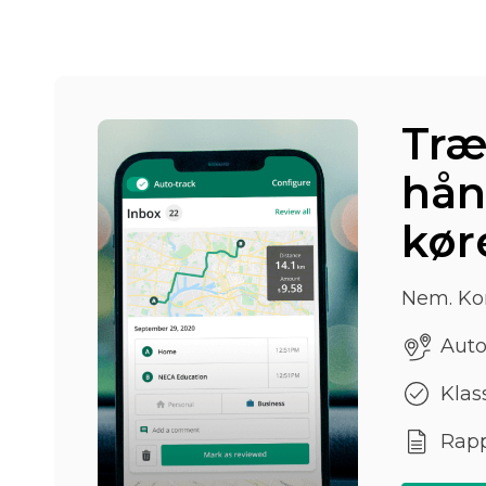
Træ
hån
kør
Nem. Kor
Auto
Klass
Rapp