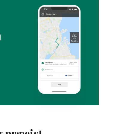
å
g præcist