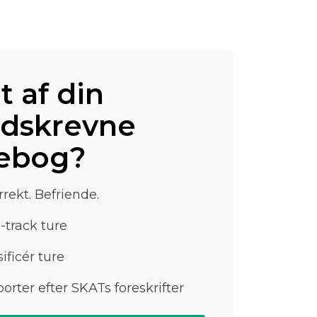
t af din
dskrevne
ebog?
rekt. Befriende.
-track ture
ificér ture
orter efter SKATs foreskrifter