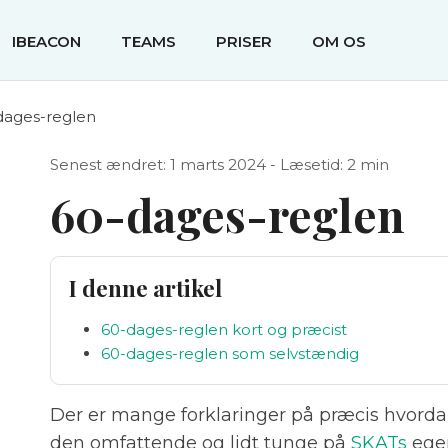
IBEACON
TEAMS
PRISER
OM OS
dages-reglen
Senest ændret: 1 marts 2024 - Læsetid: 2 min
60-dages-reglen
I denne artikel
60-dages-reglen kort og præcist
60-dages-reglen som selvstændig
Der er mange forklaringer på præcis hvordan
den omfattende og lidt tunge på
SKATs
egen