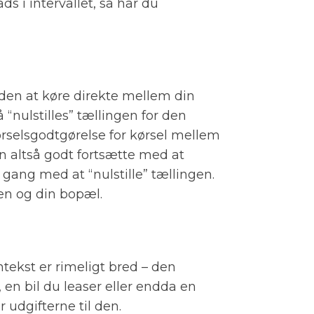
ds i intervallet, så har du
uden at køre direkte mellem din
“nulstilles” tællingen for den
kørselsgodtgørelse for kørsel mellem
n altså godt fortsætte med at
ang med at “nulstille” tællingen.
en og din bopæl.
ntekst er rimeligt bred – den
 en bil du leaser eller endda en
r udgifterne til den.