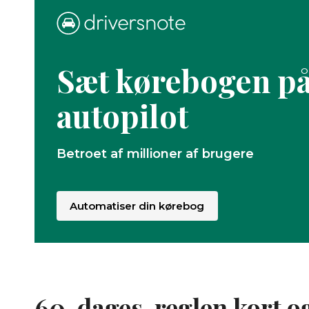
Sæt kørebogen p
autopilot
Betroet af millioner af brugere
Automatiser din kørebog
60-dages-reglen kort o