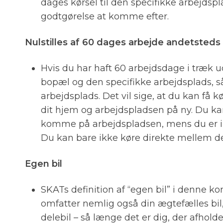
dages kørsel til den specifikke arbejdspla
godtgørelse at komme efter.
Nulstilles af 60 dages arbejde andetsteds
Hvis du har haft 60 arbejdsdage i træk 
bopæl og den specifikke arbejdsplads, så 
arbejdsplads. Det vil sige, at du kan få 
dit hjem og arbejdspladsen på ny. Du ka
komme på arbejdspladsen, mens du er i g
Du kan bare ikke køre direkte mellem d
Egen bil
SKATs definition af “egen bil” i denne ko
omfatter nemlig også din ægtefælles bil,
delebil – så længe det er dig, der afholde